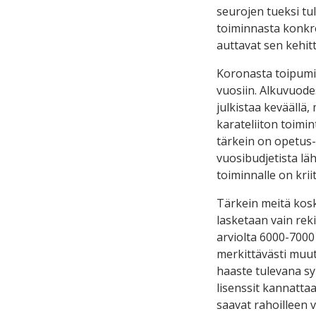
seurojen tueksi tu
toiminnasta konkree
auttavat sen kehi
Koronasta toipumin
vuosiin. Alkuvuodes
julkistaa keväällä,
karateliiton toimin
tärkein on opetus-
vuosibudjetista lä
toiminnalle on krii
Tärkein meitä kosk
lasketaan vain reki
arviolta 6000-7000 
merkittävästi muut
haaste tulevana sy
lisenssit kannattaa
saavat rahoilleen 