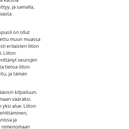
ttyy, ja samalla,
miasta
puoli on ollut
utettu muun muassa
i erilaisten liiton
. Liiton
vittänyt seurojen
 tietoa liiton
itu, ja tämän
pääosin kilpailuun.
amaan vääräksi.
 yksi alue. Liiton
kehittäminen,
nissa ja
ssa nimenomaan