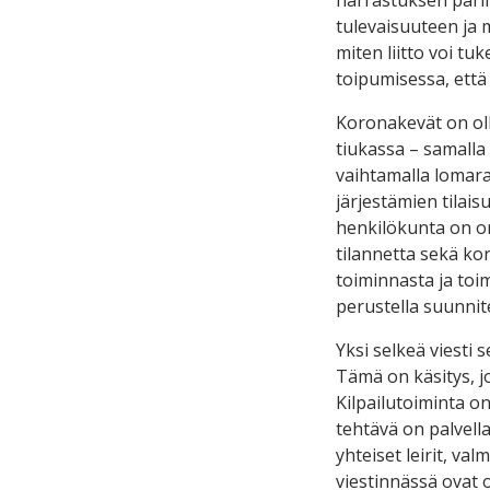
tulevaisuuteen ja m
miten liitto voi tu
toipumisessa, että 
Koronakevät on oll
tiukassa – samall
vaihtamalla lomara
järjestämien tilai
henkilökunta on or
tilannetta sekä kor
toiminnasta ja toi
perustella suunnit
Yksi selkeä viesti 
Tämä on käsitys, j
Kilpailutoiminta on
tehtävä on palvell
yhteiset leirit, v
viestinnässä ovat