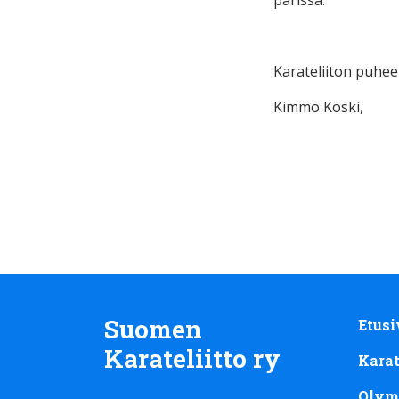
Karateliiton puhee
Kimmo Koski,
Suomen
Etusi
Karateliitto ry
Kara
Olym