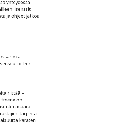
ssä yhteydessä
lleen lisenssit
ta ja ohjeet jatkoa
kossa sekä
jäsenseuroilleen
ta riittää –
oitteena on
jäsenten määrä
rastajien tarpeita
vaisuutta karaten