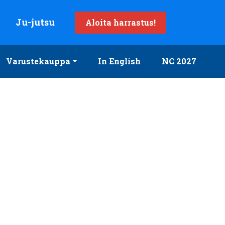
Ju-jutsu
Aloita harrastus!
Varustekauppa
In English
NC 2027