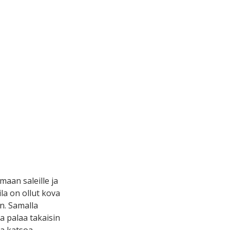
aan saleille ja
la on ollut kova
n. Samalla
a palaa takaisin
ka katsoa