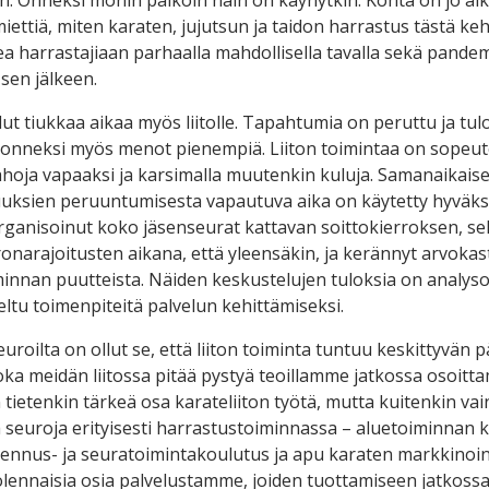
iettiä, miten karaten, jujutsun ja taidon harrastus tästä kehi
kea harrastajiaan parhaalla mahdollisella tavalla sekä pande
sen jälkeen.
ut tiukkaa aikaa myös liitolle. Tapahtumia on peruttu ja tulo
a onneksi myös menot pienempiä. Liiton toimintaa on sope
hoja vapaaksi ja karsimalla muutenkin kuluja. Samanaikaisest
suuksien peruuntumisesta vapautuva aika on käytetty hyväksi
ganisoinut koko jäsenseurat kattavan soittokierroksen, sel
onarajoitusten aikana, että yleensäkin, ja kerännyt arvokasta
minnan puutteista. Näiden keskustelujen tuloksia on analyso
eltu toimenpiteitä palvelun kehittämiseksi.
seuroilta on ollut se, että liiton toiminta tuntuu keskittyvän 
oka meidän liitossa pitää pystyä teoillamme jatkossa osoitt
 tietenkin tärkeä osa karateliiton työtä, mutta kuitenkin vain
a seuroja erityisesti harrastustoiminnassa – aluetoiminnan 
almennus- ja seuratoimintakoulutus ja apu karaten markkinoin
 olennaisia osia palvelustamme, joiden tuottamiseen jatko