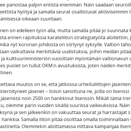
lee panostaa paljon entistä enemmän. Näin saadaan seuroille
ttista hyötyä ja samalla seurat osallistuvat aktiivisemmin l
ttämisessä oikeaan suuntaan.
en on edelleen työn alla, mutta samalla pitää jo suunnata k
ta ennen rajoituksia karateliiton strategiatyötä aloitettiin, j
 mikä nyt koronan johdosta on siirtynyt syksylle. Valtion tah
taan vaikuttavia merkittäviä uudistuksia, joihin meidän pitä
 ja kulttuuriministeriön vuosittain myöntämän valtionavun u
hes puolet on tullut OKM:n avustuksista, joten näiden merkit
ttinen.
ettava muutos on se, että jatkossa urheiluliittojen jäsent
steröityneet jäsenet – toisin sanottuna ne, joilla on lisenssi. 
jäsenistä noin 2500 on hankkinut lisenssin. Mikäli tämä tren
u, olemme parin vuoden sisällä suurissa vaikeuksissa. Näin o
ksynä ja sen jälkeenkin on vakuuttaa seurat ja harrastajat s
 hankkia. Samalla liiton pitää osoittaa omalla toiminnallaan s
vastinetta. Olemmekin aloittamassa mittava kampanjaa lisen