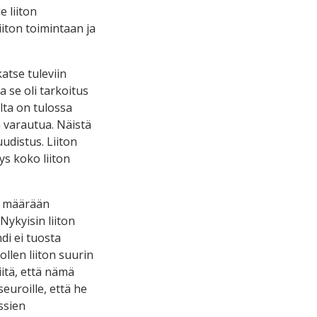
 liiton
iiton toimintaan ja
atse tuleviin
a se oli tarkoitus
olta on tulossa
ä varautua. Näistä
udistus. Liiton
ys koko liiton
en määrään
Nykyisin liiton
di ei tuosta
llen liiton suurin
iitä, että nämä
euroille, että he
ssien