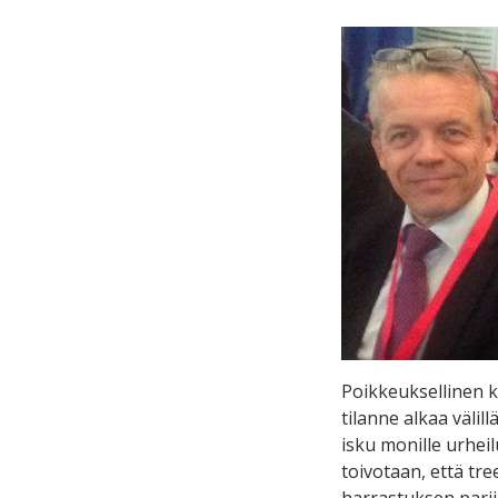
Poikkeuksellinen k
tilanne alkaa väli
isku monille urhei
toivotaan, että tre
harrastuksen parii