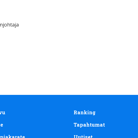
njohtaja
vu
Ranking
te
Tapahtumat
piakarate
Uutiset