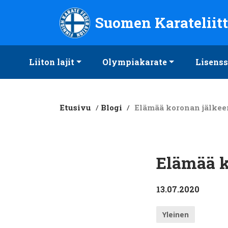
Suomen Karateliitto ry
Suomen Karateliit
Liiton lajit
Olympiakarate
Lisenss
Etusivu
/
Blogi
/
Elämää koronan jälkee
Elämää k
13.07.2020
Yleinen