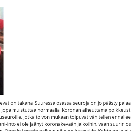
evät on takana. Suuressa osassa seuroja on jo päästy palaam
llä jopa muistuttaa normaalia. Koronan aiheuttama poikkeusti
luseuroille, jotka toivon mukaan toipuvat vähitellen ennallee
eni-into ei ole jäänyt koronakevään jalkoihin, vaan suurin os
n. Onneksi monin paikoin näin on käynytkin. Kohta on jo ai