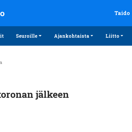
to
Taido
it
Seuroille
Ajankohtaista
Liitto
n
oronan jälkeen