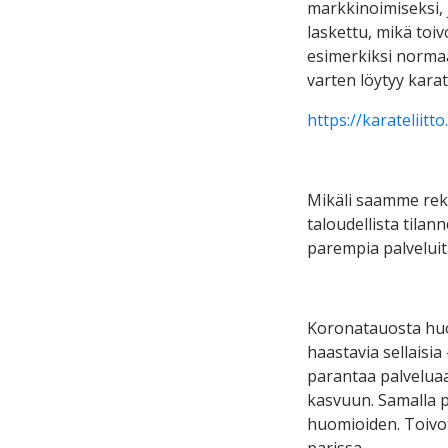
markkinoimiseksi, 
laskettu, mikä toiv
esimerkiksi normaa
varten löytyy karate
https://karateliitto
Mikäli saamme rek
taloudellista tilan
parempia palveluit
Koronatauosta huol
haastavia sellaisi
parantaa palveluaa
kasvuun. Samalla p
huomioiden. Toivo
parissa.